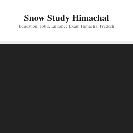
Skip
to
Snow Study Himachal
content
Education, Job's, Entrance Exam Himachal Pradesh