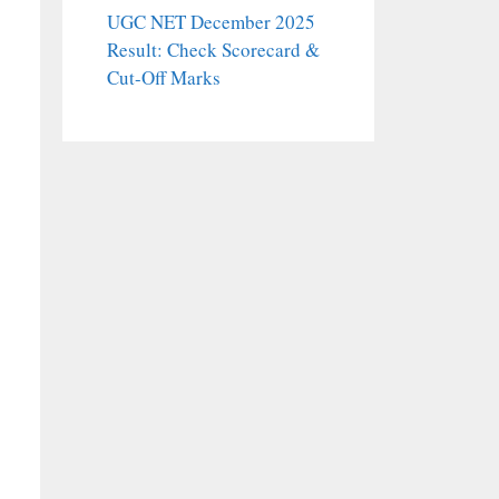
UGC NET December 2025
Result: Check Scorecard &
Cut-Off Marks