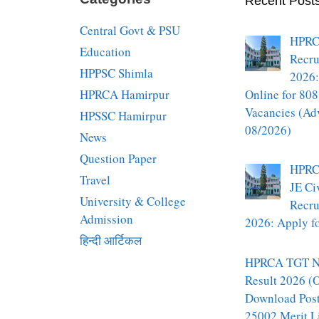
Recent Post
Central Govt & PSU
HPRC
Education
Recru
HPPSC Shimla
2026:
HPRCA Hamirpur
Online for 808
Vacancies (Ad
HPSSC Hamirpur
08/2026)
News
Question Paper
HPRC
Travel
JE Ci
University & College
Recru
Admission
2026: Apply fo
हिन्दी आर्टिकल
HPRCA TGT N
Result 2026 (O
Download Pos
25002 Merit L