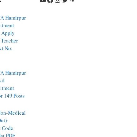
s
A Hamirpur
itment
 Apply
 Teacher
vt No.
A Hamirpur
vil
itment
r 149 Posts
on-Medical
ut):
t Code
ist PDF