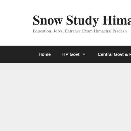
Skip
to
Snow Study Him
content
Education, Job's, Entrance Exam Himachal Pradesh
Home
HP Govt
Central Govt &