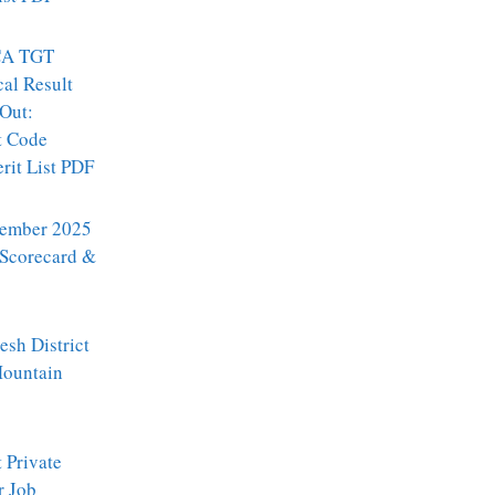
A TGT
al Result
Out:
t Code
it List PDF
ember 2025
 Scorecard &
sh District
Mountain
t Private
r Job