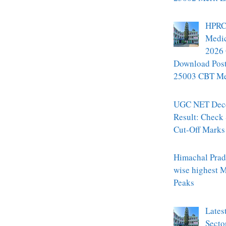
HPRC
Medic
2026 
Download Pos
25003 CBT Mer
UGC NET Dec
Result: Check
Cut-Off Marks
Himachal Prade
wise highest 
Peaks
Lates
Secto