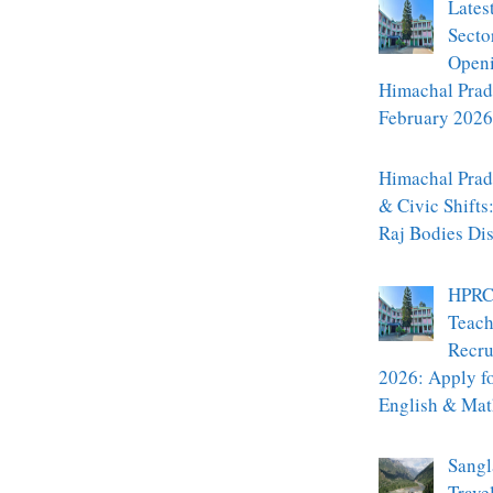
Lates
Secto
Openi
Himachal Prad
February 2026
Himachal Prade
& Civic Shifts
Raj Bodies Di
HPRC
Teach
Recru
2026: Apply f
English & Mat
Sangl
Trave