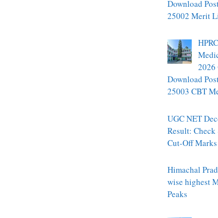
Download Pos
25002 Merit L
HPRC
Medic
2026 
Download Pos
25003 CBT Mer
UGC NET Dec
Result: Check
Cut-Off Marks
Himachal Prade
wise highest 
Peaks