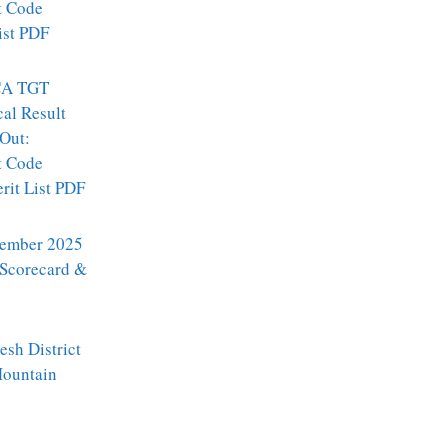
t Code
ist PDF
A TGT
al Result
Out:
t Code
it List PDF
ember 2025
 Scorecard &
sh District
Mountain