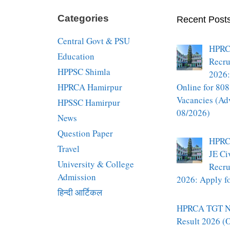
Categories
Recent Post
Central Govt & PSU
HPRC
Education
Recru
HPPSC Shimla
2026:
HPRCA Hamirpur
Online for 808
Vacancies (Ad
HPSSC Hamirpur
08/2026)
News
Question Paper
HPRC
Travel
JE Ci
University & College
Recru
Admission
2026: Apply fo
हिन्दी आर्टिकल
HPRCA TGT N
Result 2026 (O