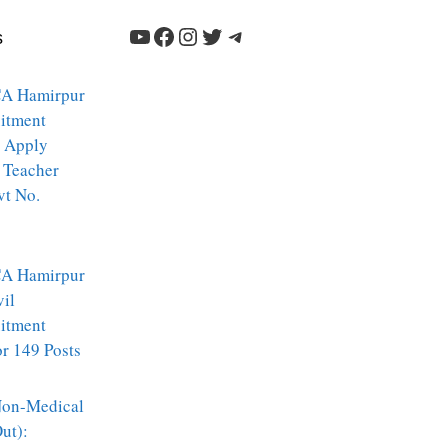
YouTube
Facebook
Instagram
Twitter
Telegram
s
A Hamirpur
itment
 Apply
 Teacher
vt No.
A Hamirpur
vil
itment
r 149 Posts
on-Medical
ut):