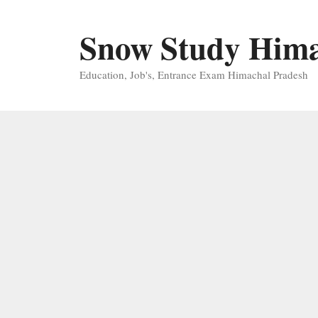
Skip
to
Snow Study Him
content
Education, Job's, Entrance Exam Himachal Pradesh