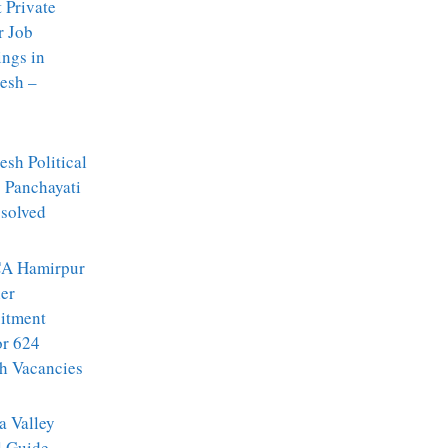
t Private
r Job
ngs in
esh –
sh Political
: Panchayati
ssolved
A Hamirpur
er
itment
or 624
h Vacancies
a Valley
l Guide –