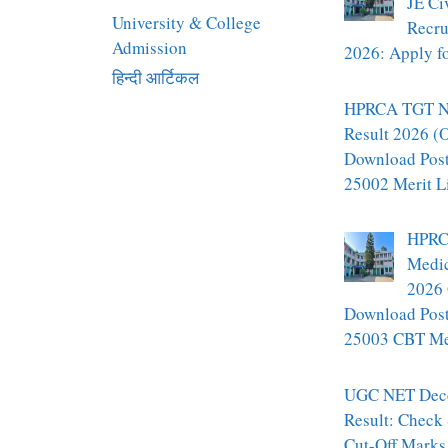
JE Ci
University & College
Recru
Admission
2026: Apply fo
हिन्दी आर्टिकल
HPRCA TGT N
Result 2026 (O
Download Pos
25002 Merit L
HPRC
Medic
2026 
Download Pos
25003 CBT Mer
UGC NET Dec
Result: Check
Cut-Off Marks