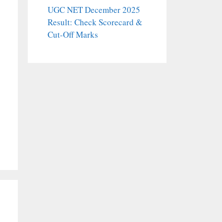
UGC NET December 2025
Result: Check Scorecard &
Cut-Off Marks