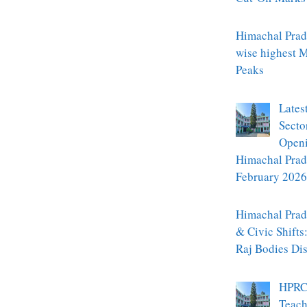
Himachal Prade
wise highest 
Peaks
Lates
Secto
Openi
Himachal Prad
February 2026
Himachal Prade
& Civic Shifts
Raj Bodies Di
HPRC
Teach