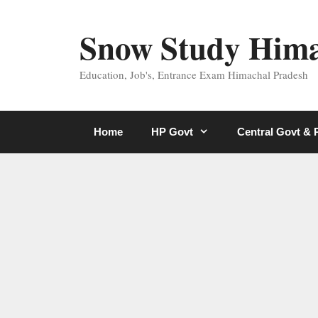
Skip
to
Snow Study Him
content
Education, Job's, Entrance Exam Himachal Pradesh
Home
HP Govt
Central Govt &