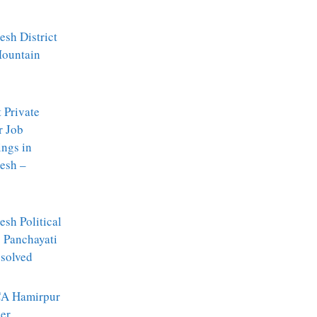
sh District
Mountain
t Private
r Job
ngs in
esh –
sh Political
: Panchayati
ssolved
A Hamirpur
er