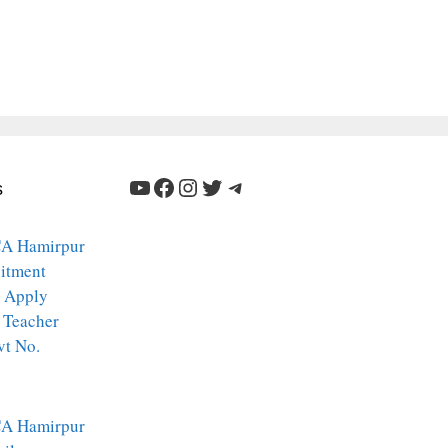
YouTube
Facebook
Instagram
Twitter
Telegram
s
A Hamirpur
itment
 Apply
 Teacher
vt No.
A Hamirpur