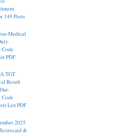
vil
itment
r 149 Posts
on-Medical
ut):
t Code
ist PDF
A TGT
al Result
Out:
t Code
it List PDF
ember 2025
 Scorecard &