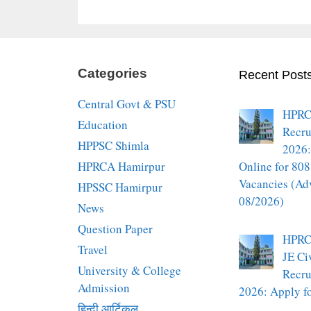
Categories
Recent Post
Central Govt & PSU
HPRC
Education
Recru
HPPSC Shimla
2026:
HPRCA Hamirpur
Online for 808
Vacancies (Ad
HPSSC Hamirpur
08/2026)
News
Question Paper
HPRC
Travel
JE Ci
University & College
Recru
Admission
2026: Apply fo
हिन्दी आर्टिकल