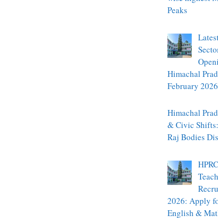
Peaks
Lates
Secto
Openi
Himachal Prad
February 2026
Himachal Prade
& Civic Shifts
Raj Bodies Di
HPRC
Teach
Recru
2026: Apply f
English & Mat