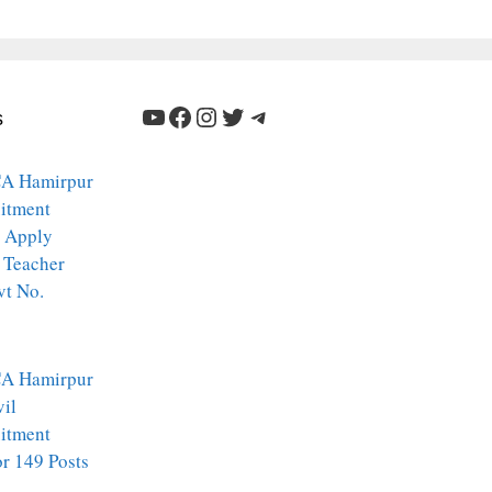
YouTube
Facebook
Instagram
Twitter
Telegram
s
A Hamirpur
itment
 Apply
 Teacher
vt No.
A Hamirpur
vil
itment
r 149 Posts