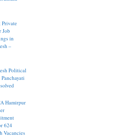
t Private
r Job
ngs in
esh –
sh Political
: Panchayati
ssolved
A Hamirpur
er
itment
or 624
h Vacancies