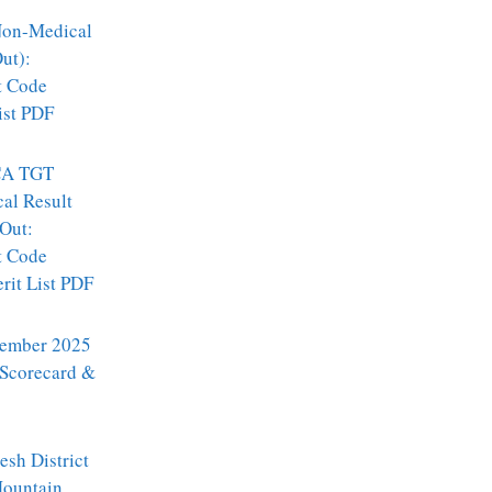
on-Medical
ut):
t Code
ist PDF
A TGT
al Result
Out:
t Code
it List PDF
ember 2025
 Scorecard &
sh District
Mountain