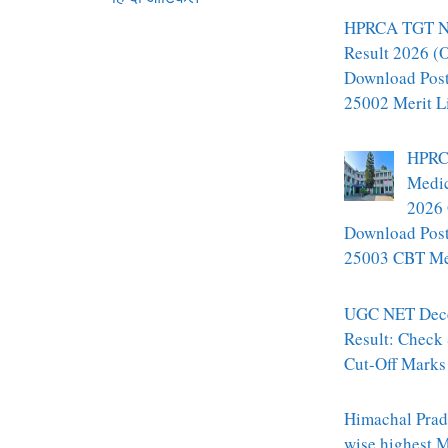
HPRCA TGT N
Result 2026 (O
Download Pos
25002 Merit L
HPRC
Medic
2026 
Download Pos
25003 CBT Mer
UGC NET Dec
Result: Check
Cut-Off Marks
Himachal Prade
wise highest 