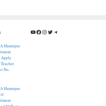
YouTube
Facebook
Instagram
Twitter
Telegram
s
A Hamirpur
itment
 Apply
 Teacher
vt No.
A Hamirpur
vil
itment