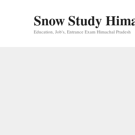
Skip
to
Snow Study Him
content
Education, Job's, Entrance Exam Himachal Pradesh